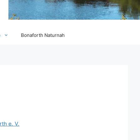
e
Bonaforth Naturnah
th e. V.