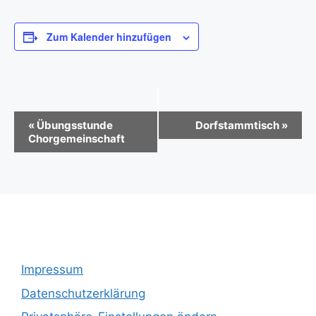
Zum Kalender hinzufügen
V
«
Übungsstunde
Dorfstammtisch
»
Chorgemeinschaft
e
r
a
n
s
t
Impressum
a
Datenschutzerklärung
l