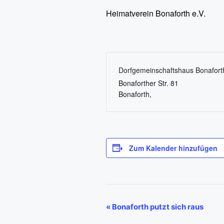
Heimatverein Bonaforth e.V.
Dorfgemeinschaftshaus Bonafort
Bonaforther Str. 81
Bonaforth
,
Zum Kalender hinzufügen
V
«
Bonaforth putzt sich raus