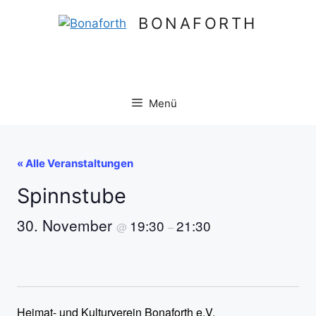
Zum
BONAFORTH
Inhalt
springen
Menü
« Alle Veranstaltungen
Spinnstube
30. November
19:30
21:30
@
–
Heimat- und Kulturverein Bonaforth e.V.