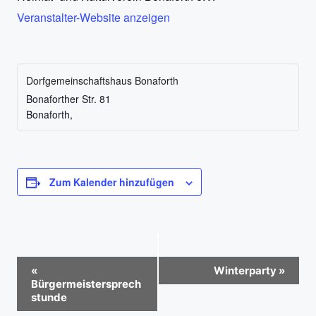
Veranstalter-Website anzeigen
Dorfgemeinschaftshaus Bonaforth
Bonaforther Str. 81
Bonaforth
,
Zum Kalender hinzufügen
V
«
Winterparty
»
Bürgermeistersprech
e
stunde
r