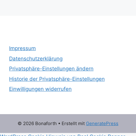
a
n
s
t
Impressum
a
Datenschutzerklärung
l
Privatsphäre-Einstellungen ändern
t
Historie der Privatsphäre-Einstellungen
u
Einwilligungen widerrufen
n
g
-
N
© 2026 Bonaforth
• Erstellt mit
GeneratePress
a