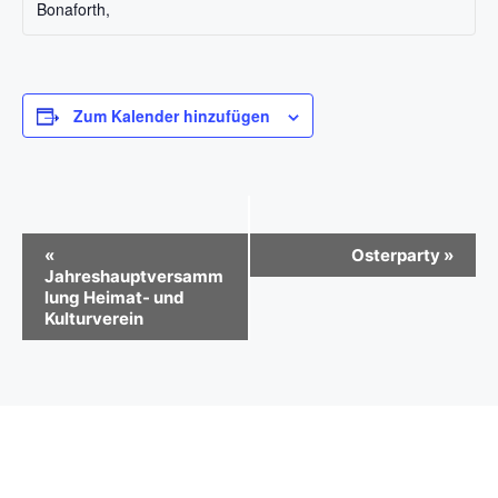
Bonaforth
,
Zum Kalender hinzufügen
V
«
Osterparty
»
Jahreshauptversamm
e
lung Heimat- und
r
Kulturverein
a
n
s
t