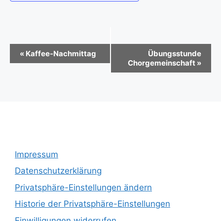
V
«
Kaffee-Nachmittag
Übungsstunde
Chorgemeinschaft
»
e
r
a
n
s
t
Impressum
a
Datenschutzerklärung
l
Privatsphäre-Einstellungen ändern
t
Historie der Privatsphäre-Einstellungen
u
Einwilligungen widerrufen