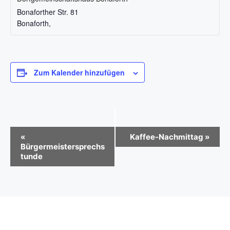
Bonaforther Str. 81
Bonaforth
,
Zum Kalender hinzufügen
V
«
Kaffee-Nachmittag
»
Bürgermeistersprechs
e
tunde
r
a
n
s