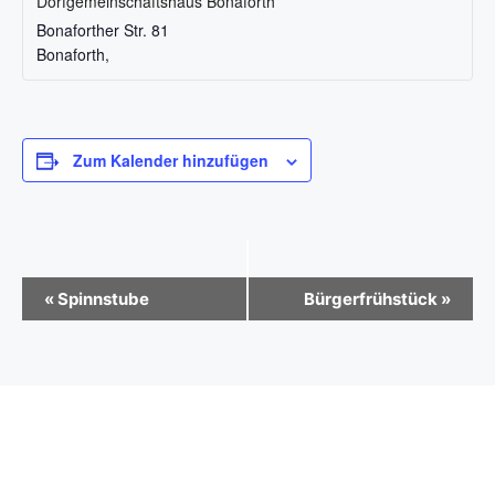
Dorfgemeinschaftshaus Bonaforth
Bonaforther Str. 81
Bonaforth
,
Zum Kalender hinzufügen
V
«
Spinnstube
Bürgerfrühstück
»
e
r
a
n
s